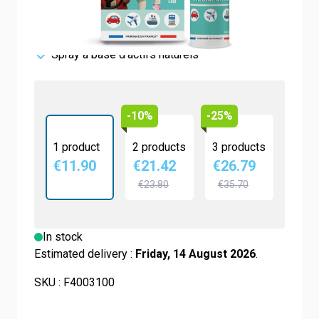
Anti vomissements
Facile à transporter
Spray à base d'actifs naturels
-10%
-25%
1 product
2 products
3 products
€11.90
€21.42
€26.79
€23.80
€35.70
In stock
Estimated delivery :
Friday, 14 August 2026
.
SKU :
F4003100