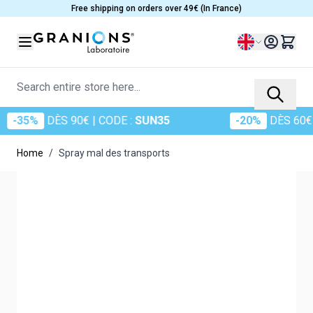
Skip to Content
Free shipping on orders over 49€ (In France)
Language
Search entire store here...
35%
DÈS 90€
| CODE :
SUN35
-20%
DÈS 60€
| C
Home
/
Spray mal des transports
Main image
Click to view image in fullscreen