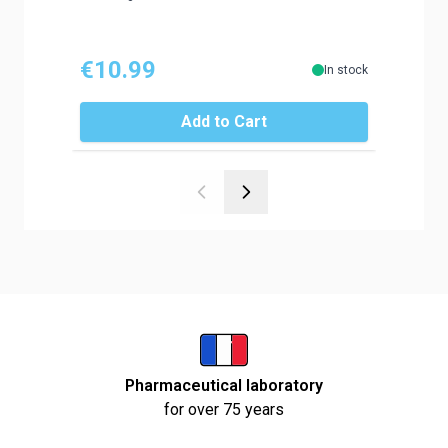
Orange bl
verbena, 
€10.99
€10.
In stock
Add to Cart
Pharmaceutical laboratory
for over 75 years