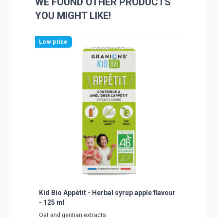
WE FOUND OTHER PRODUCTS
YOU MIGHT LIKE!
Navigating through the elements of the carousel is poss
Press to skip carousel
Press to go to carousel navigation
Low price
Low pric
Kid Bio Appétit - Herbal syrup apple flavour
Kid Bio 
- 125 ml
taste - 
Oat and gentian extracts