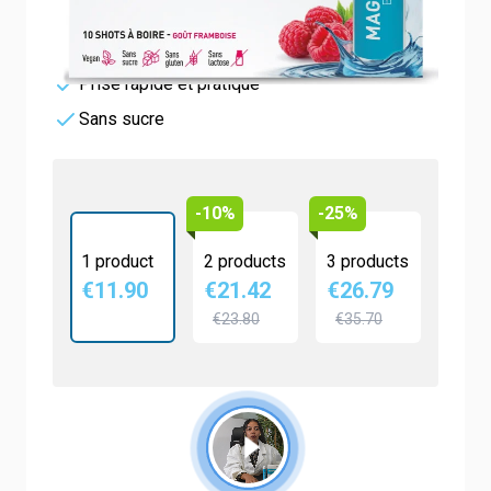
Anti-fatigue et anti-stress
Haute absorption & tolérance optimale
Prise rapide et pratique
Sans sucre
-10%
-25%
1 product
2 products
3 products
€11.90
€21.42
€26.79
€23.80
€35.70