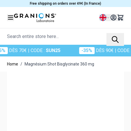
Skip to Content
Free shipping on orders over 49€ (In France)
Language
Search entire store here...
S 70€
| CODE :
SUN25
-35%
DÈS 90€
| CODE :
SUN3
Home
/
Magnésium Shot Bisglycinate 360 mg
Main image
Click to view image in fullscreen