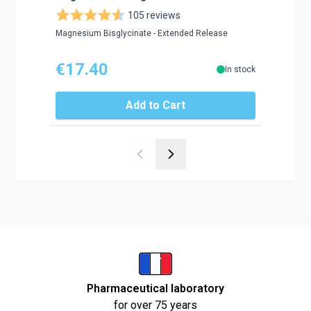
ampoul
105 reviews
Magnesium Bisglycinate - Extended Release
Energy - 
€17.40
€15.
In stock
Add to Cart
Pharmaceutical laboratory
for over 75 years