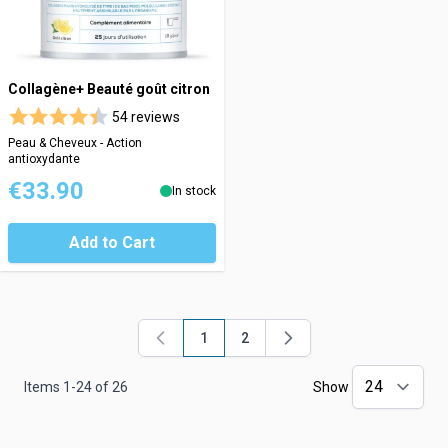
Collagène+ Beauté goût citron
54 reviews
Peau & Cheveux - Action
antioxydante
€33.90
In stock
Add to Cart
1
2
You're currently reading page
Page
Items
1
-
24
of
26
Show