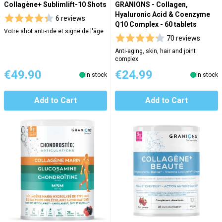
Collagène+ Sublimlift-10 Shots
GRANIONS - Collagen,
Hyaluronic Acid & Coenzyme
6 reviews
Q10 Complex - 60 tablets
Votre shot anti-ride et signe de l'âge
70 reviews
Anti-aging, skin, hair and joint
complex
€49.90
€24.99
In stock
In stock
Add to Cart
Add to Cart