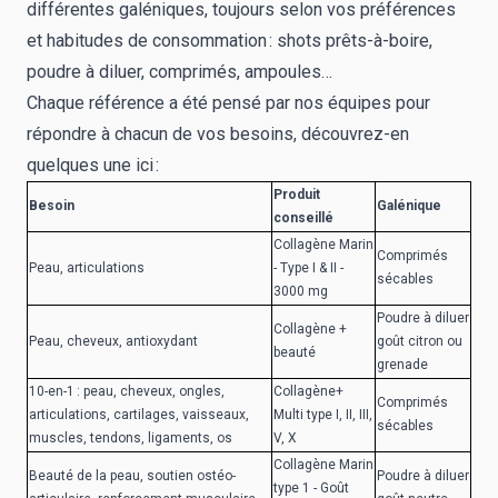
différentes galéniques, toujours selon vos préférences
et habitudes de consommation :
shots prêts-à-boire
,
poudre à diluer,
comprimés
, ampoules…
Chaque référence a été pensé par nos équipes pour
répondre à chacun de vos besoins, découvrez-en
quelques une ici :
Produit
Besoin
Galénique
conseillé
Collagène Marin
Comprimés
Peau, articulations
- Type I & II -
sécables
3000 mg
Poudre à diluer
Collagène +
Peau, cheveux, antioxydant
goût citron ou
beauté
grenade
10-en-1 : peau, cheveux, ongles,
Collagène+
Comprimés
articulations, cartilages, vaisseaux,
Multi type I, II, III,
sécables
muscles, tendons, ligaments, os
V, X
Collagène Marin
Beauté de la peau, soutien ostéo-
Poudre à diluer
type 1 - Goût