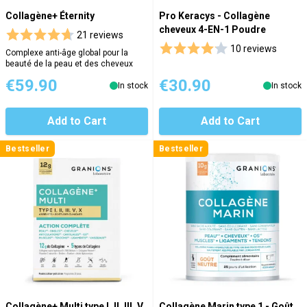
Collagène+ Éternity
Pro Keracys - Collagène
cheveux 4-EN-1 Poudre
21 reviews
10 reviews
Complexe anti-âge global pour la
beauté de la peau et des cheveux
€59.90
€30.90
In stock
In stock
Add to Cart
Add to Cart
Bestseller
Bestseller
Collagène+ Multi type I, II, III, V,
Collagène Marin type 1 - Goût