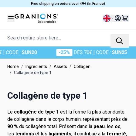
Skip to Content
Free shipping on orders over 49€ (In France)
Language
Search entire store here...
SUN20
-25%
DÈS 70€
| CODE :
SUN25
-35
Home
/
Ingredients
/
Assets
/
Collagen
/
Collagène de type 1
Collagène de type 1
Le
collagène de type 1
est la forme la plus abondante
de collagène dans le corps humain, représentant près de
90 %
du collagène total. Présent dans la
peau
, les
os
,
les
tendons
et les
ligaments
, il contribue à la
fermeté
,