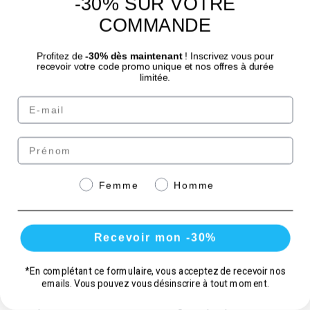
-30% SUR VOTRE
d’assimiler un maximum de ses bénéfices !
COMMANDE
Est-il bon d’en consommer tous les jours ?
Oui, la
supplémentation quotidienne favorise un effet confirmé
Profitez de
-30% dès maintenant
! Inscrivez vous pour
recevoir votre code promo unique et nos offres à durée
et durable dans le temps.
limitée.
Quand est-il déconseillé ?
En cas d’allergie aux
Email
protéines de poisson ou de grossesse/allaitement sans
avis médical au préalable.
Prénom
LES AVANTAGES DES FORMULES
Genre
Femme
Homme
GRANIONS
Recevoir mon -30%
FORMULES COMPLÈTES ET EXPERTISE
SCIENTIFIQUE
*En complétant ce formulaire, vous acceptez de recevoir nos
emails. Vous pouvez vous désinscrire à tout moment.
Les produits Granions® se distinguent par plusieurs