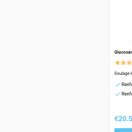
Glucosa
Soulage l
Renfo
Renfo
€20.