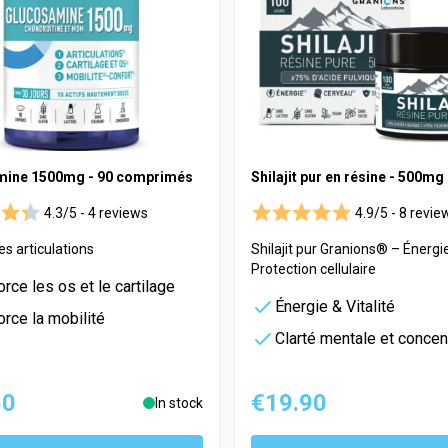
mine 1500mg - 90 comprimés
Shilajit pur en résine - 500mg
4.3/5 -
4 reviews
4.9/5 -
8 revie
es articulations
Shilajit pur Granions® – Énergie,
Protection cellulaire
rce les os et le cartilage
Énergie & Vitalité
rce la mobilité
Clarté mentale et concen
50
€19.90
In stock