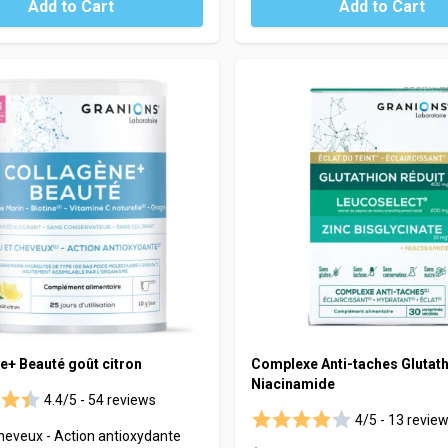
Add to Cart
Add to Cart
e+ Beauté goût citron
Complexe Anti-taches Glutath
Niacinamide
4.4/5 -
54 reviews
4/5 -
13 revie
heveux - Action antioxydante