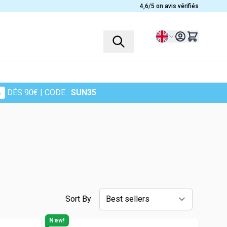
4,6/5 on avis vérifiés
Language
%
DÈS 90€
| CODE :
SUN35
PROFILES
PLANTS
Children
Ashwagandha
Women
Heather
Men
Chamomile
Seniors
Cranberry
Sportsmen
Maidenhair Fern
Sort By
in
Turmeric
New!
Harpagophytum