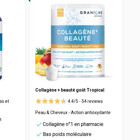
Maca
Myrtille
Propolis
Psyllium
Quinquina
Reine des prés
Rhodiola
Vigne rouge
Safran
Collagène + beauté goût Tropical
ss et
4.4/5 -
54 reviews
Peau & Cheveux - Action antioxydante
m
Collagène n°1 en pharmacie
Bas poids moléculaire