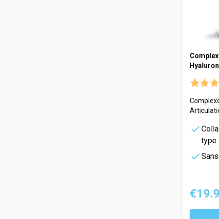
Complexe
Hyaluro
Complexe
Articulat
Coll
type
Sans
€19.