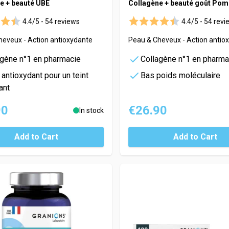
e + beauté UBÉ
Collagène + beauté goût Po
4.4/5 -
54 reviews
4.4/5 -
54 revi
heveux - Action antioxydante
Peau & Cheveux - Action antio
agène n°1 en pharmacie
Collagène n°1 en pharma
 antioxydant pour un teint
Bas poids moléculaire
ant
90
€26.90
In stock
Add to Cart
Add to Cart