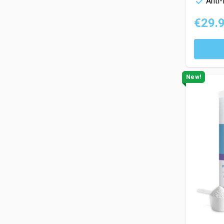
Anti-
€29.
New!