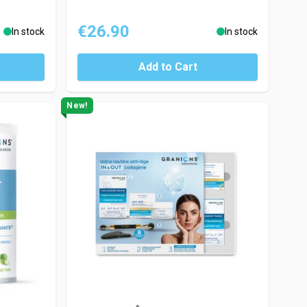
€26.90
In stock
In stock
Add to Cart
New!