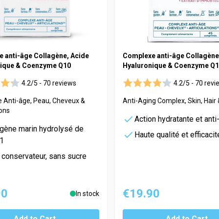
 anti-âge Collagène, Acide
Complexe anti-âge Collagène
nique & Coenzyme Q10
Hyaluronique & Coenzyme Q
4.2/5 -
70 reviews
4.2/5 -
70 revi
 Anti-âge, Peau, Cheveux &
Anti-Aging Complex, Skin, Hair 
ions
Action hydratante et anti
agène marin hydrolysé de
Haute qualité et efficacit
 1
 conservateur, sans sucre
90
€19.90
In stock
Add to Cart
Add to Cart