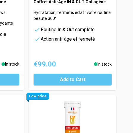
mme
Coffret Anti-Âge IN & OUT Collagène
ews
Hydratation, fermeté, éclat : votre routine
beauté 360°
xydante
Routine In & Out complète
cie
Action anti-âge et fermeté
€99.00
In stock
In stock
Add to Cart
Low price