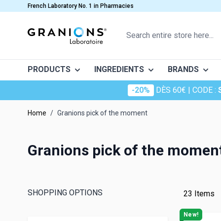
Skip to Content
French Laboratory No. 1 in Pharmacies
Search entire store here...
PRODUCTS
INGREDIENTS
BRANDS
-20%
DÈS 60€
| CODE :
Chondrosté
CATEGORIES
ASSETS
MINERAL
Home
/
Granions pick of the moment
Décontracta
Joints and Muscles
Acide hyaluronique
Menopaus
Calcium
Duab
Daily well-being
Champignon adaptogène
Slimming
Chrome
Granions pick of the momen
Food supplements for blood circulation
Chondroïtine
Nez et gor
Cuivre
Granions kid
Urinary comfort
Coenzyme Q10
Nutrition s
Electrolyt
Granions ex
Digestion and Transit
Collagen
Stress
Fer
SHOPPING OPTIONS
23
Items
Oligostim
Fatigue and Energy
Glucosamine
Sleep
Iode
New!
Pro keracys
Fertility and Pregnancy
Kératine
Cardiovas
Magnesiu