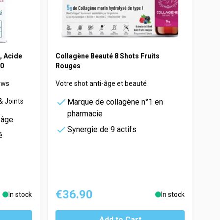
, Acide
Collagène Beauté 8 Shots Fruits
10
Rouges
ews
Votre shot anti-âge et beauté
& Joints
Marque de collagène n°1 en
pharmacie
-âge
Synergie de 9 actifs
é
€36.90
In stock
In stock
Add to Cart