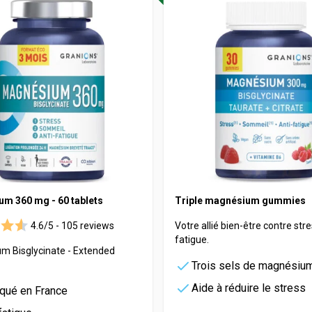
rders
e
Vitamineris
e
e
All-in-One
Somatoline
Effervescente
nté
m 360 mg - 60 tablets
Triple magnésium gummies
4.6/5 -
105 reviews
Votre allié bien-être contre stre
fatigue.
m Bisglycinate - Extended
Trois sels de magnésiu
Aide à réduire le stress
iqué en France