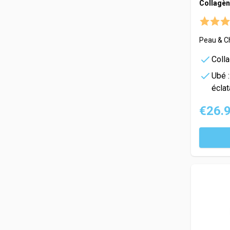
Collagèn
Peau & C
Coll
Ubé :
éclat
€26.