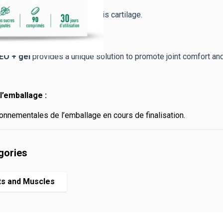
 of bone capital.
nective tissues among which is cartilage.
O + gel
provides a unique solution to promote joint comfort and jo
l’emballage :
onnementales de l’emballage en cours de finalisation.
gories
ts and Muscles