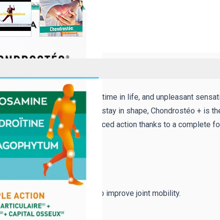
t, etc.) can be observed at any time in life, and unpleasant sensat
To help maintain mobility and stay in shape, Chondrostéo + is th
eo +
brings you an ultra reinforced action thanks to a complete fo
 comfort.
ide) and the Meadowsweet help improve joint mobility.
icon.