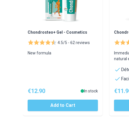
Chondrosteo+ Gel - Cosmetics
Chondr
4.5/5 -
62 reviews
New formula
Immedia
natural 
Dét
Fac
€12.90
€11.9
In stock
Add to Cart