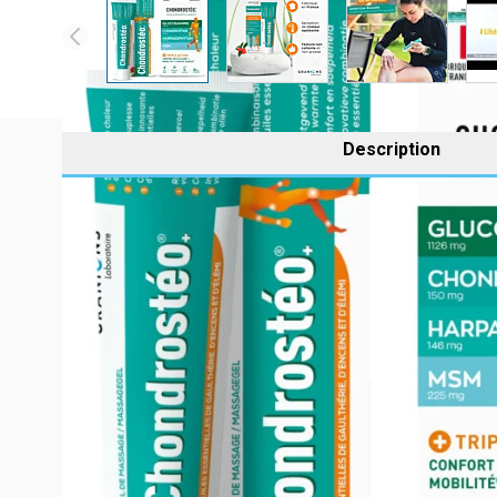
Description
Joint malfunction (knees, hip, back, ankle, shoulder, wris
the changes of season, poor posture, the joints weaken. 
Developed by the GRANIONS® Laboratory,
Chondrost
Glucosamine dosed at 1125 mg.
Chondroitin dosed at 150 mg, is of marine origin.
Harpagophytum is traditionally used to promote joint
Methyl-Sulfonyl-Methane or MSM contains Sulfur.
The blackcurrant leaves titrated in flavonoids (rutos
Minerals and trace elements: Bamboo is titrated in sil