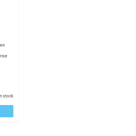
ews
ense
In stock