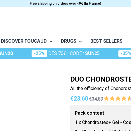
Free shipping on orders over 49€ (In France)
DISCOVER FOUCAUD
DRUGS
BEST SELLERS
SUN20
-25%
DÈS 70€
| CODE :
SUN25
-35
o
Frictions
Conceptio
Granions
S
CARE
VITAMINS
nt musculaire
Huiles essentielles
Dermatologie
Oligosol
e
Anti-Aging
Vitamine A
DUO CHONDROSTEO
Huiles végétales
The essentials
Rubozinc
Beauty
Vitamin B
All the efficiency of Chondros
ge (maux d'hiver)
Food supplements for hair
Vitamin C
Macérât
Oligoéléments
€23.60
€34.89
portive
es
Cosmetics
Vitamin D
perts
Hydrop
Foucaud
Vitamin E
Pack content
Oligosun
Food supplements for the sk
Multivitamins
1
x
Chondrosteo+ Gel - Co
Sommeil
cular system
m
Sun Care