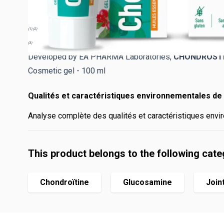
Calcium and Manganese contribute to the maintenance
Finally, Copper contributes to the maintenance of con
(1) (2)
Allegations associated with the meadowsweet
(3)
Claim Associated with Copper and Manganese
Developed by EA PHARMA Laboratories,
CHONDROSTE
Cosmetic gel - 100 ml
Qualités et caractéristiques environnementales de 
Analyse complète des qualités et caractéristiques envir
This product belongs to the following cate
Chondroïtine
Glucosamine
Join