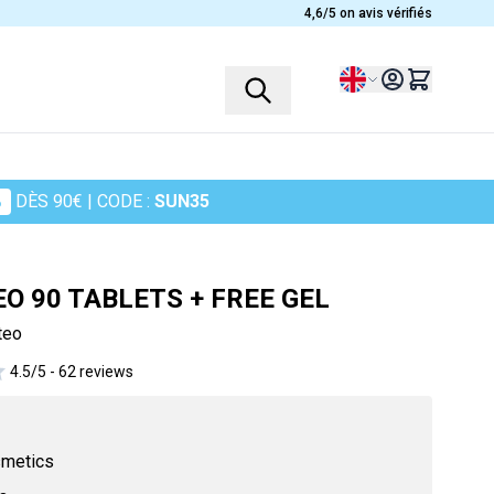
4,6/5 on avis vérifiés
Language
%
DÈS 90€
| CODE :
SUN35
PROFILES
PLANTS
Children
Ashwagandha
 90 TABLETS + FREE GEL
Women
Heather
teo
Men
Chamomile
4.5/5 -
62 reviews
Seniors
Cranberry
Sportsmen
Maidenhair Fern
in
Turmeric
smetics
Harpagophytum