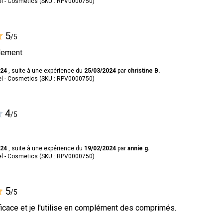
l - Cosmetics (SKU : RPV0000750)
5
/5
dement
024
, suite à une expérience du
25/03/2024
par
christine B.
l - Cosmetics (SKU : RPV0000750)
4
/5
024
, suite à une expérience du
19/02/2024
par
annie g.
l - Cosmetics (SKU : RPV0000750)
5
/5
ficace et je l'utilise en complément des comprimés.