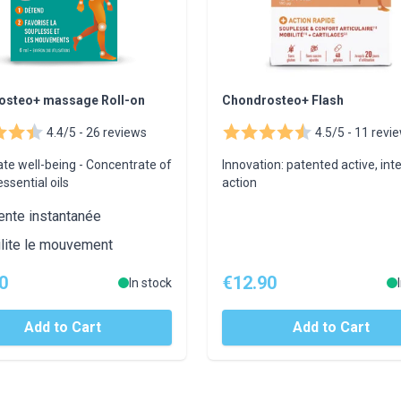
osteo+ massage Roll-on
Chondrosteo+ Flash
4.4/5 -
26 reviews
4.5/5 -
11 revi
te well-being - Concentrate of
Innovation: patented active, int
essential oils
action
ente instantanée
ilite le mouvement
0
€12.90
In stock
Add to Cart
Add to Cart