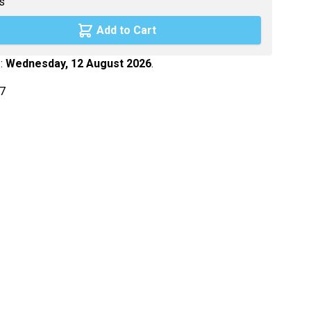
s
Maca
Add to Cart
Myrtille
Propolis
 :
Wednesday, 12 August 2026
.
Psyllium
7
Quinquina
Reine des prés
Rhodiola
Vigne rouge
Safran
age