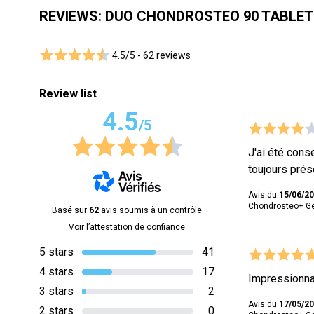
REVIEWS: DUO CHONDROSTEO 90 TABLETS
4.5/5 -
62 reviews
Review list
4.5
/5
J'ai été conse
toujours prés
Avis du
15/06/2
Chondrosteo+ Ge
Basé sur
62
avis soumis à un contrôle
Voir l’attestation de confiance
5 stars
41
4 stars
17
Impressionna
3 stars
2
Avis du
17/05/2
2 stars
0