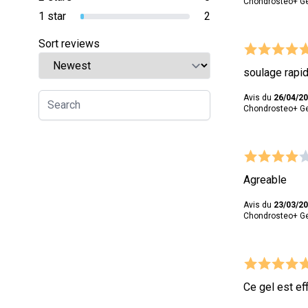
Chondrosteo+ Ge
1 star
2
Sort reviews
soulage rapi
Avis du
26/04/2
Chondrosteo+ Ge
Agreable
Avis du
23/03/2
Chondrosteo+ Ge
Ce gel est ef