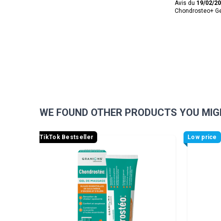
Avis du
19/02/2
Chondrosteo+ Ge
WE FOUND OTHER PRODUCTS YOU MIGH
Navigating through the elements of the carousel is pos
Press to skip carousel
TikTok Bestseller
Low price