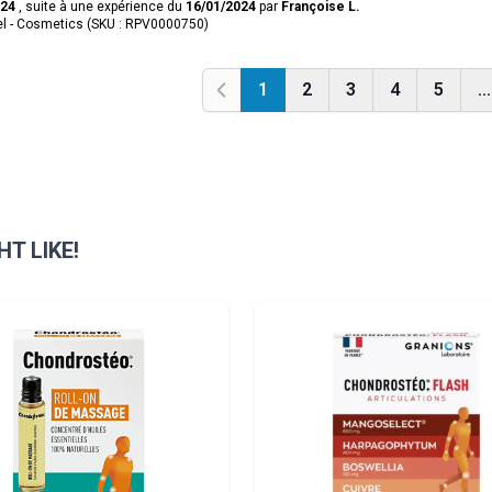
024
, suite à une expérience du
16/01/2024
par
Françoise L.
l - Cosmetics (SKU : RPV0000750)
1
2
3
4
5
...
Previous
T LIKE!
sible using the tab key. You can skip the carousel or go straight