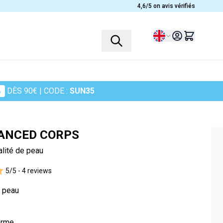
4,6/5 on avis vérifiés
Language
%
DÈS 90€
| CODE :
SUN35
PROFILES
PLANTS
Children
Ashwagandha
ANCED CORPS
Women
Heather
alité de peau
Men
Chamomile
5/5 -
4 reviews
Seniors
Cranberry
Sportsmen
Maidenhair Fern
& peau
in
Turmeric
Harpagophytum
orme