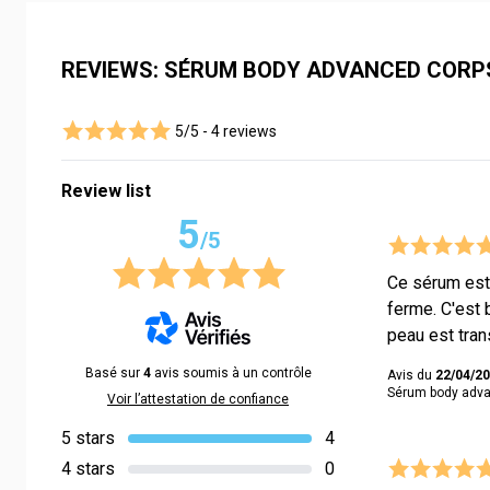
REVIEWS: SÉRUM BODY ADVANCED CORP
5/5 -
4 reviews
Review list
5
/5
Ce sérum est 
ferme. C'est 
peau est tra
Basé sur
4
avis soumis à un contrôle
Avis du
22/04/2
Sérum body adva
Voir l’attestation de confiance
5 stars
4
4 stars
0