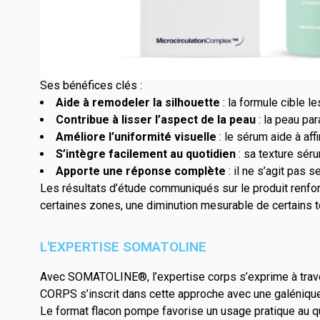
UNE EFFICACITÉ CIBLÉE
Le SÉRUM BODY ADVANCED CORPS a été formulé pour répond
peau. C’est tout l’intérêt de cette formule, qui agit à la 
Ses bénéfices clés :
Aide à remodeler la silhouette
: la formule cible 
Contribue à lisser l’aspect de la peau
: la peau par
Améliore l’uniformité visuelle
: le sérum aide à affi
S’intègre facilement au quotidien
: sa texture sér
Apporte une réponse complète
: il ne s’agit pas 
Les résultats d’étude communiqués sur le produit renfor
certaines zones, une diminution mesurable de certains t
L'EXPERTISE SOMATOLINE
Avec SOMATOLINE®, l’expertise corps s’exprime à trav
CORPS s’inscrit dans cette approche avec une galénique
Le format flacon pompe favorise un usage pratique au qu