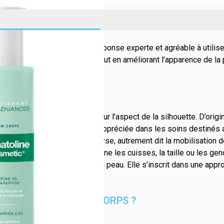
 paraît irrégulière, il faut une réponse experte et agréable à 
blement les zones ciblées tout en améliorant l’apparence de la 
orps pour son action ciblée sur l’aspect de la silhouette. D’orig
ale, elle est particulièrement appréciée dans les soins destinés
smes impliqués dans la lipolyse, autrement dit la mobilisation d
arence de certaines zones comme les cuisses, la taille ou les gen
e globale sur l’aspect de la peau. Elle s’inscrit dans une approc
DY ADVANCED SÉRUM CORPS ?