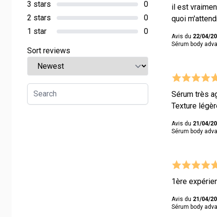
3 stars
0
il est vraime
2 stars
0
quoi m'attend
1 star
0
Avis du
22/04/2
Sérum body adva
Sort reviews
Sérum très ag
Texture légèr
Avis du
21/04/2
Sérum body adva
1ère expérien
Avis du
21/04/2
Sérum body adva