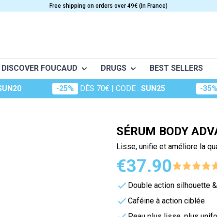
Free shipping on orders over 49€ (In France)
DISCOVER FOUCAUD
DRUGS
BEST SELLERS
SUN20
-25%
DÈS 70€
| CODE :
SUN25
-35
o
Frictions
Conceptio
Granions
S
CARE
VITAMINS
nt musculaire
Huiles essentielles
Dermatologie
Oligosol
e
Anti-Aging
Vitamine A
SÉRUM BODY ADV
Huiles végétales
The essentials
Rubozinc
Beauty
Vitamin B
Lisse, unifie et améliore la qu
ge (maux d'hiver)
Food supplements for hair
Vitamin C
Macérât
Oligoéléments
€37.90
portive
es
Cosmetics
Vitamin D
perts
Hydrop
Foucaud
Vitamin E
Double action silhouette 
Oligosun
Food supplements for the sk
Multivitamins
Caféine à action ciblée
Sommeil
cular system
m
Sun Care
Peau plus lisse, plus unif