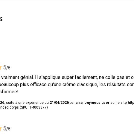
S
5
/5
vraiment génial. Il s'applique super facilement, ne colle pas et o
beaucoup plus efficace qu'une crème classique, les résultats son
nsformée!
026
, suite à une expérience du
21/04/2026
par
an anonymous user
sur le site
htt
nced corps (SKU : F4003877)
5
/5