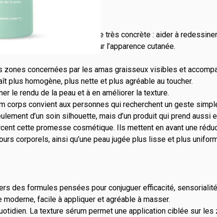
re à une double attente très concrète : aider à redessiner la 
fois sur les zones rebelles et sur l’apparence cutanée.
les zones concernées par les amas graisseux visibles et accompa
aît plus homogène, plus nette et plus agréable au toucher.
ner le rendu de la peau et à en améliorer la texture.
um corps convient aux personnes qui recherchent un geste simple,
seulement d’un soin silhouette, mais d’un produit qui prend aussi 
cent cette promesse cosmétique. Ils mettent en avant une réduct
ours corporels, ainsi qu’une peau jugée plus lisse et plus unifo
ers des formules pensées pour conjuguer efficacité, sensorial
 moderne, facile à appliquer et agréable à masser.
otidien. La texture sérum permet une application ciblée sur les 