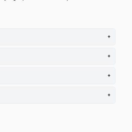
+
+
+
+