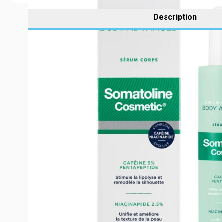
Description
Quand la silhouette manque de définition et que la peau
actifs cosmétiques reconnus pour aider à remodeler visi
facilement l’efficacité dans sa routine quotidienne.
QU'EST-CE QUE LA CAFÉINE ?
La caféine est un actif largement utilisé en cosmétique c
plusieurs plantes, notamment le café. En application loc
Son intérêt repose sur sa capacité à soutenir les mécani
donc parfaitement à une routine qui vise à affiner l’app
La caféine est aussi recherchée pour son action cosmétiqu
qualité visuelle du grain de peau.
LES BIENFAITS & POURQUOI CHOISIR BO