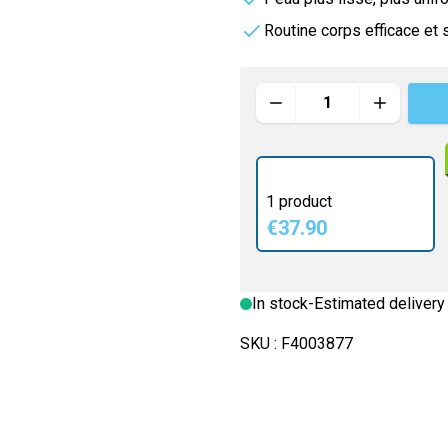
rders
e
Vitamineris
Routine corps efficace et 
e
e
All-in-One
Quantity
Somatoline
Effervescente
nté
1 product
€37.90
In stock
-
Estimated delivery
SKU :
F4003877