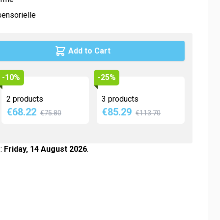
Maca
sensorielle
Myrtille
Propolis
Add to Cart
Psyllium
Quinquina
-10%
-25%
Reine des prés
2 products
3 products
Rhodiola
€68.22
€85.29
€75.80
€113.70
Vigne rouge
Safran
 :
Friday, 14 August 2026
.