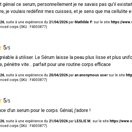
nt génial ce serum, personnellement je ne savais pas qu'il existai
re, je voulais redéfinir mes cuisses, et je sens que ma cellulite
026
, suite à une expérience du
21/04/2026
par
Mathilde P.
sur le site
https://www.
nced corps (SKU : F4003877)
5
/5
réable à utiliser. Le Sérum laisse la peau plus lisse et plus unif
e, pénètre vite… parfait pour une routine corps efficace
026
, suite à une expérience du
20/04/2026
par
an anonymous user
sur le site
htt
nced corps (SKU : F4003877)
5
/5
ce d'un serum pour le corps. Génial, j'adore !
026
, suite à une expérience du
21/04/2026
par
LESLIE M.
sur le site
https://www.
nced corps (SKU : F4003877)