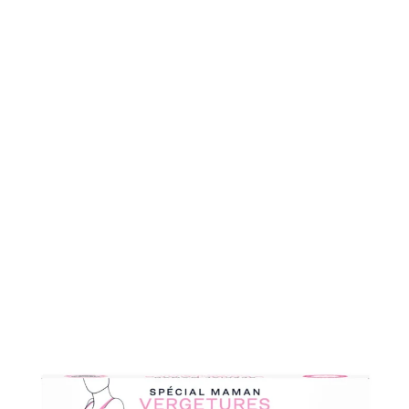
MASQUE VENTRAL ANTI-
VERGETURES
Apaise, hydrate et assouplit la peau.
€34.90
We're sorry, but the product you're looking for is currently
experiencing high demand. It will be back very soon!