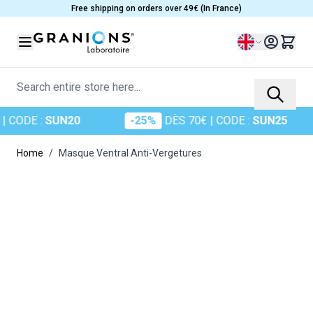
Skip to Content
Free shipping on orders over 49€ (In France)
Language
Search entire store here...
CODE :
SUN20
-25%
DÈS 70€
| CODE :
SUN25
Home
/
Masque Ventral Anti-Vergetures
Main image
Click to view image in fullscreen