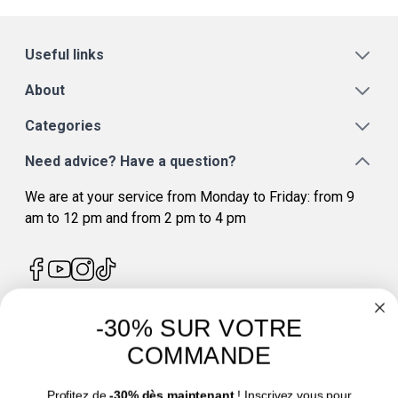
Useful links
About
Categories
Need advice? Have a question?
We are at your service from Monday to Friday: from 9
am to 12 pm and from 2 pm to 4 pm
-30% SUR VOTRE
4.7
/
5
COMMANDE
Profitez de
-30% dès maintenant
! Inscrivez vous pour