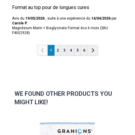
Format au top pour de longues cures
Avis du
19/05/2026
, suite à une expérience du
14/04/2026
par
Carole P.
Magnésium Marin + Bisglycinate Format éco 6 mois (SKU :
F4002928)
1
2
3
4
5
6
Previous
Previous
WE FOUND OTHER PRODUCTS YOU
MIGHT LIKE!
Navigating through the elements of the carousel is possibl
Press to skip carousel
Press to go to carousel navigation