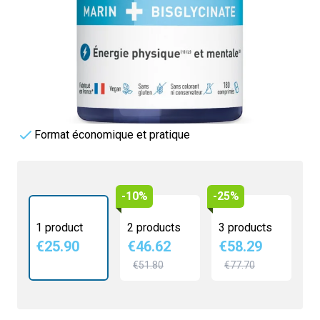
Plus d'énergie physique et mentale
€25.90
4.5/5 -
29 reviews
Optimise le Métabolisme Énergétique
Soutien du Système Nerveux et Musculaire
Haute Biodisponibilité et Absorption
Format économique et pratique
-10%
-25%
1 product
2 products
3 products
€25.90
€46.62
€58.29
€51.80
€77.70