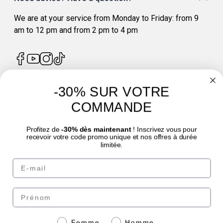
We are at your service from Monday to Friday: from 9
am to 12 pm and from 2 pm to 4 pm
-30% SUR VOTRE
4.7
/
5
COMMANDE
Profitez de
-30% dès maintenant
! Inscrivez vous pour
recevoir votre code promo unique et nos offres à durée
limitée.
Email
© Laboratoire des GRANIONS 2026 | Secure Payment | *AFNOR NF EN 17444
Standard. See product sheet.
Prénom
Pay securely with
Genre
Femme
Homme