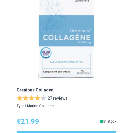
Granions Collagen
Gran
tabl
27 reviews
Type I Marine Collagen
Immu
€21.99
€2
In stock