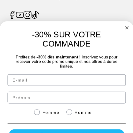
-30% SUR VOTRE
4.7
/
5
COMMANDE
Profitez de
-30% dès maintenant
! Inscrivez vous pour
recevoir votre code promo unique et nos offres à durée
limitée.
Email
© Laboratoire des GRANIONS 2026 | Secure Payment | *AFNOR NF EN 17444
Standard. See product sheet.
Prénom
Pay securely with
Genre
Femme
Homme