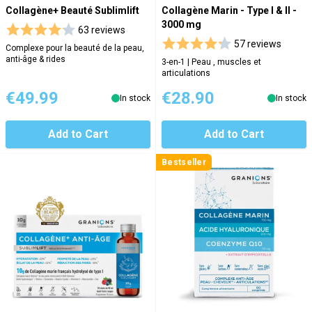
Collagène+ Beauté Sublimlift
Collagène Marin - Type I & II -
3000 mg
63 reviews
57 reviews
Complexe pour la beauté de la peau,
anti-âge & rides
3-en-1 | Peau , muscles et
articulations
€49.99
€28.90
In stock
In stock
Add to Cart
Add to Cart
Bestseller