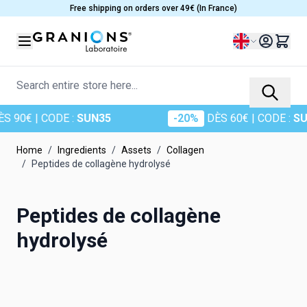
Skip to Content
Free shipping on orders over 49€ (In France)
Language
Search entire store here...
€
| CODE :
SUN35
-20%
DÈS 60€
| CODE :
SUN20
Home
/
Ingredients
/
Assets
/
Collagen
/
Peptides de collagène hydrolysé
Peptides de collagène
hydrolysé