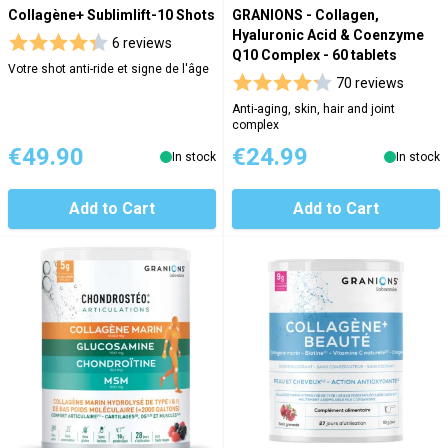
Collagène+ Sublimlift-10 Shots
GRANIONS - Collagen,
Hyaluronic Acid & Coenzyme
6 reviews
Q10 Complex - 60 tablets
Votre shot anti-ride et signe de l'âge
70 reviews
Anti-aging, skin, hair and joint
complex
€49.90
€24.99
In stock
In stock
Add to Cart
Add to Cart