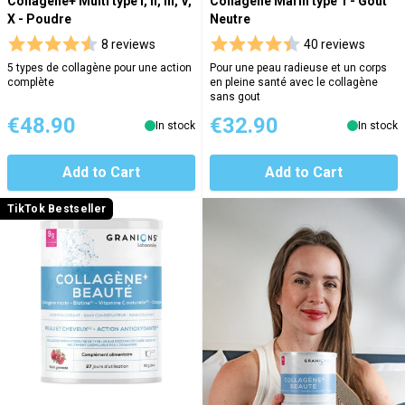
Collagène+ Multi type I, II, III, V,
Collagène Marin type 1 - Goût
X - Poudre
Neutre
8 reviews
40 reviews
5 types de collagène pour une action
Pour une peau radieuse et un corps
complète
en pleine santé avec le collagène
sans gout
€48.90
€32.90
In stock
In stock
Add to Cart
Add to Cart
TikTok Bestseller