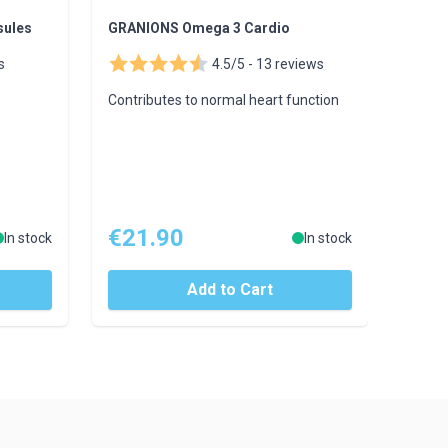
sules
GRANIONS Omega 3 Cardio
s
4.5/5 -
13 reviews
Contributes to normal heart function
€21.90
In stock
In stock
Add to Cart