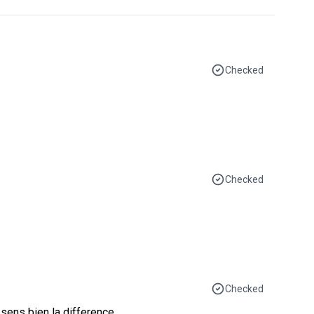
Checked
Checked
Checked
 sens bien la difference