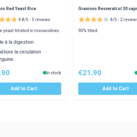
ns Red Yeast Rice
Granions Resveratrol 30 cap
4.8/5 -
5 reviews
4/5 -
2 review
e yeast titrated in monacolines
90% titled
de à la digestion
éliore la circulation
nguine
.90
€21.90
In stock
Add to Cart
Add to Cart