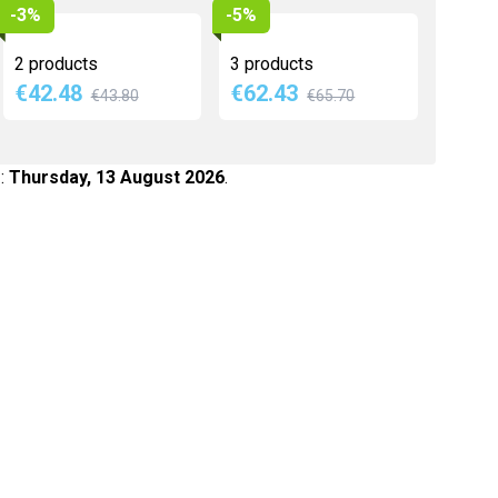
-3%
-5%
Maca
2 products
3 products
Myrtille
€42.48
€62.43
€43.80
€65.70
Propolis
Psyllium
Quinquina
 :
Thursday, 13 August 2026
.
Reine des prés
Rhodiola
Vigne rouge
Safran
age
View larger image
View larger image