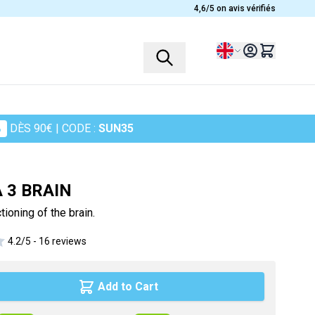
4,6/5 on avis vérifiés
Language
%
DÈS 90€
| CODE :
SUN35
PROFILES
PLANTS
Children
Ashwagandha
 3 BRAIN
Women
Heather
tioning of the brain.
Men
Chamomile
4.2/5 -
16 reviews
Seniors
Cranberry
Sportsmen
Maidenhair Fern
Add to Cart
in
Turmeric
Harpagophytum