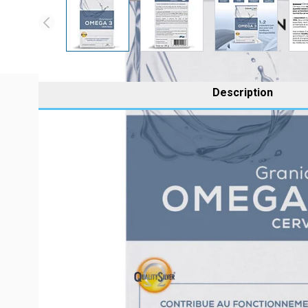
Description
Omega 3 are so-called essential fatty acids because the
The Laboratoire des Granions has developed Granions O
with the ideal amount of DHA for normal brain function.
Granions Omega 3 brain is the subject of the QUALITYSILV
Docosahexaenoic acid (DHA) contributes to the normal fu
(1) Claim associated with DHA.
Dietary supplement.