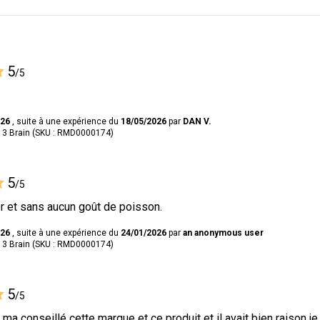
5
/5
026
, suite à une expérience du
18/05/2026
par
DAN V.
3 Brain (SKU : RMD0000174)
5
/5
er et sans aucun goût de poisson.
026
, suite à une expérience du
24/01/2026
par
an anonymous user
3 Brain (SKU : RMD0000174)
5
/5
a conseillé cette marque et ce produit et il avait bien raison je