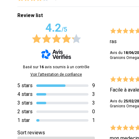
Review list
4.2
/5
ras
Avis du
18/06/2
Granions Omega 
Basé sur
16
avis soumis à un contrôle
Voir l’attestation de confiance
5 stars
9
Facile à aval
4 stars
3
Avis du
25/02/2
3 stars
3
Granions Omega 
2 stars
0
1 star
1
Sort reviews
mon medecin m