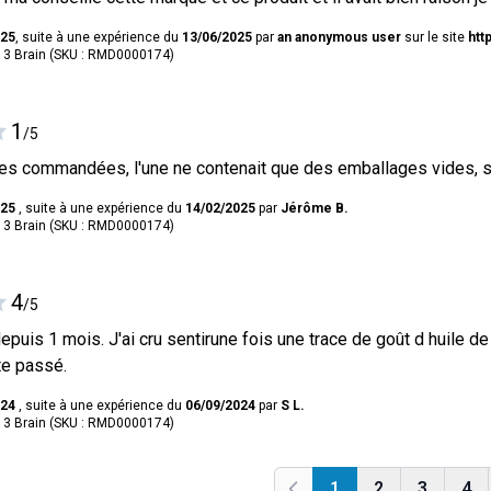
025
, suite à une expérience du
13/06/2025
par
an anonymous user
sur le site
htt
3 Brain (SKU : RMD0000174)
1
/5
tes commandées, l'une ne contenait que des emballages vides, s
025
, suite à une expérience du
14/02/2025
par
Jérôme B.
3 Brain (SKU : RMD0000174)
4
/5
epuis 1 mois. J'ai cru sentirune fois une trace de goût d huile 
ite passé.
024
, suite à une expérience du
06/09/2024
par
S L.
3 Brain (SKU : RMD0000174)
1
2
3
4