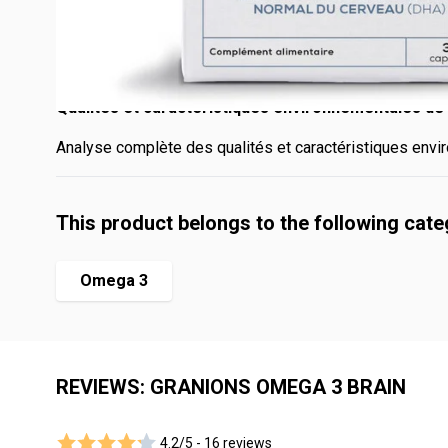
Net weight: 20g.
Box of 30 capsules.
Program from 15 days to 1 month.
Qualités et caractéristiques environnementales de 
Analyse complète des qualités et caractéristiques envir
This product belongs to the following cat
Omega 3
REVIEWS: GRANIONS OMEGA 3 BRAIN
4.2/5 -
16 reviews