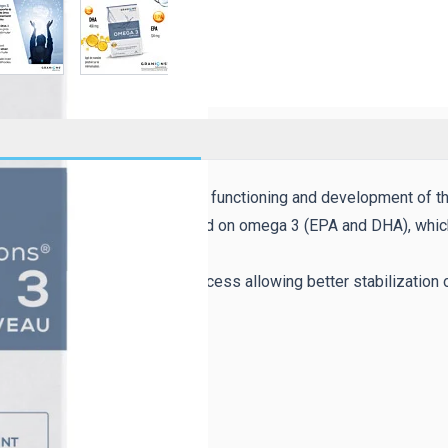
y are essential for the proper functioning and development of t
mega 3 brain. A formula based on omega 3 (EPA and DHA), which
ER label: manufacturing process allowing better stabilization of
nctioning of the brain.