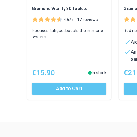
Granions Vitality 30 Tablets
Granio
4.6/5 -
17 reviews
Reduces fatigue, boosts the immune
Red ric
system
Ai
Am
sa
€15.90
€21
In stock
Add to Cart