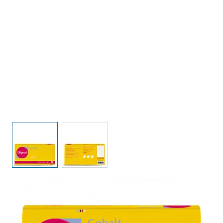
View larger image
View larger image
COBALT OLIGOSOL
SKU :
F4002021