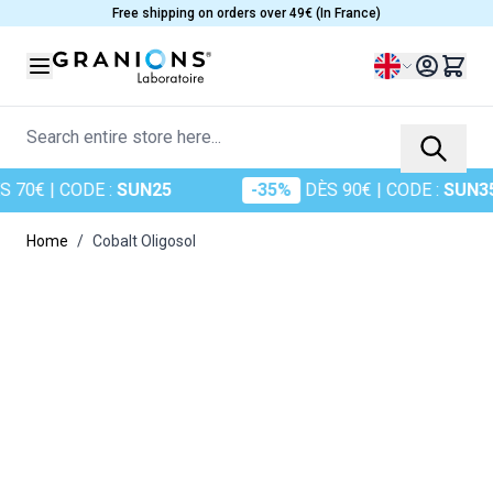
Skip to Content
Free shipping on orders over 49€ (In France)
Language
Search entire store here...
 70€
| CODE :
SUN25
-35%
DÈS 90€
| CODE :
SUN35
Home
/
Cobalt Oligosol
Main image
Click to view image in fullscreen