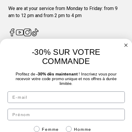
We are at your service from Monday to Friday: from 9
am to 12 pm and from 2 pm to 4 pm
-30% SUR VOTRE
4.7
/
5
COMMANDE
Profitez de
-30% dès maintenant
! Inscrivez vous pour
recevoir votre code promo unique et nos offres à durée
limitée.
Email
© Laboratoire des GRANIONS 2026 | Secure Payment | *AFNOR NF EN 17444
Standard. See product sheet.
Prénom
Pay securely with
Genre
Femme
Homme