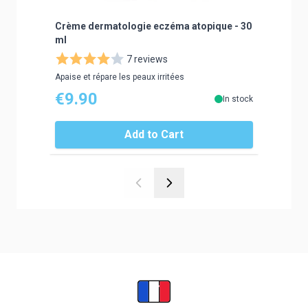
Crème dermatologie eczéma atopique - 30
Baume Ci
ml
40 ml
7 reviews
Apaise et répare les peaux irritées
Répare et 
€9.90
€9.9
In stock
Add to Cart