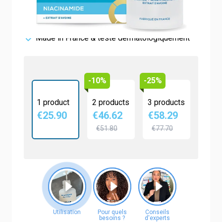
Hydratation & éclat
Effet tenseur immédiat
Made in France & testé dermatologiquement
-10%
-25%
1 product
2 products
3 products
€25.90
€46.62
€58.29
€51.80
€77.70