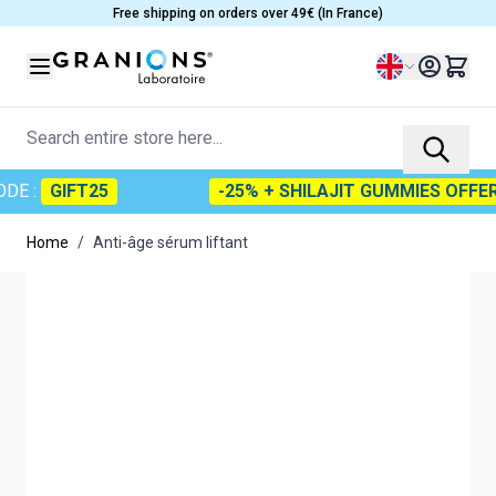
Skip to Content
Free shipping on orders over 49€ (In France)
Language
Search entire store here...
 :
GIFT25
-25% + SHILAJIT GUMMIES OFFERT
Home
/
Anti-âge sérum liftant
Main image
Click to view image in fullscreen