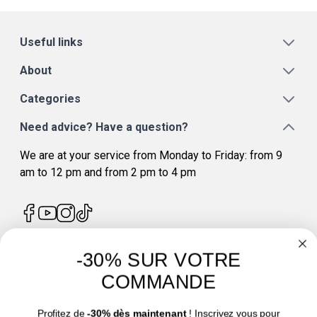
Useful links
About
Categories
Need advice? Have a question?
We are at your service from Monday to Friday: from 9
am to 12 pm and from 2 pm to 4 pm
-30% SUR VOTRE
4.7
/
5
COMMANDE
Profitez de
-30% dès maintenant
! Inscrivez vous pour