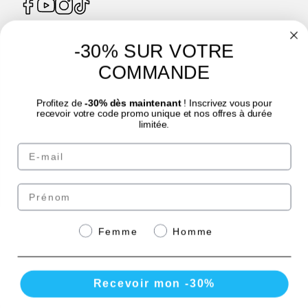
-30% SUR VOTRE
4.7
/
5
COMMANDE
Profitez de
-30% dès maintenant
! Inscrivez vous pour
recevoir votre code promo unique et nos offres à durée
limitée.
Email
© Laboratoire des GRANIONS 2026 | Secure Payment | *AFNOR NF EN 17444
Standard. See product sheet.
Prénom
Pay securely with
Genre
Femme
Homme
Recevoir mon -30%