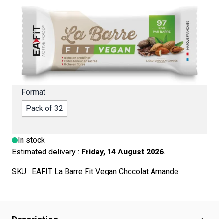
Seulement 97 kcal par barre
9 g de protéine par barre
5 vitamines et oligoéléments
Très faible en sucres
Format
Pack of 32
In stock
Estimated delivery :
Friday, 14 August 2026
.
SKU :
EAFIT La Barre Fit Vegan Chocolat Amande