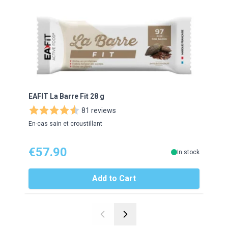
EAFIT La Barre Fit 28 g
Iron
81 reviews
En-cas sain et croustillant
Iron 
€57.90
€1
In stock
Add to Cart