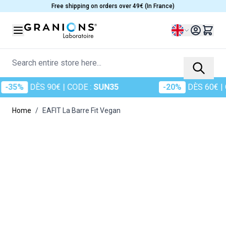
Skip to Content
Free shipping on orders over 49€ (In France)
Language
Search entire store here...
5%
DÈS 90€
| CODE :
SUN35
-20%
DÈS 60€
| COD
Home
/
EAFIT La Barre Fit Vegan
Main image
Click to view image in fullscreen